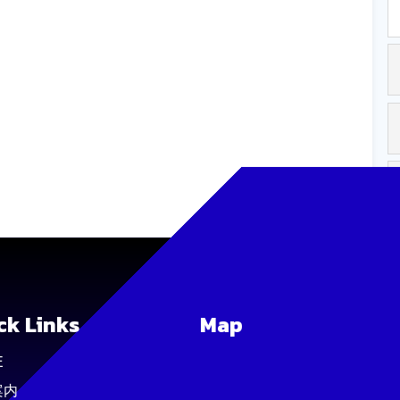
ck Links
Map
E
案内