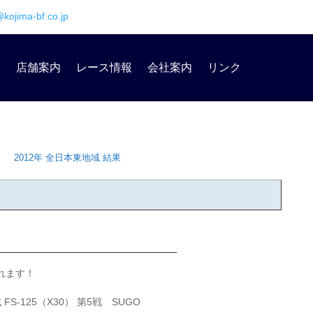
@kojima-bf.co.jp
内
店舗案内
レース情報
会社案内
リンク
≫
2012年 全日本東地域 結果
れます！
S-125（X30） 第5戦 SUGO