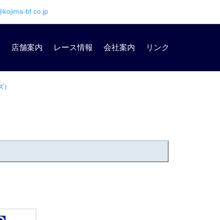
@kojima-bf.co.jp
内
店舗案内
レース情報
会社案内
リンク
ッズ）