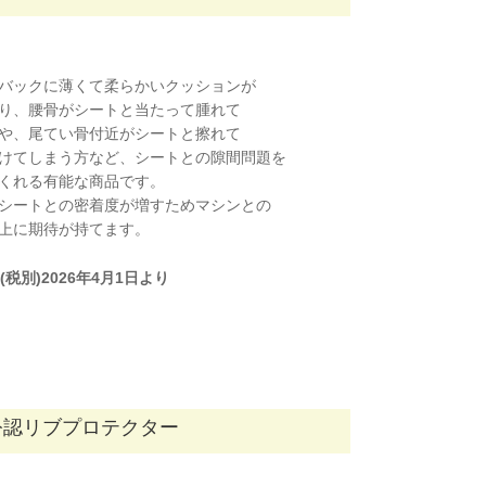
バックに薄くて柔らかいクッションが
り、腰骨がシートと当たって腫れて
や、尾てい骨付近がシートと擦れて
けてしまう方など、シートとの隙間問題を
くれる有能な商品です。
シートとの密着度が増すためマシンとの
上に期待が持てます。
0円(税別)2026年4月1日より
FIA公認リブプロテクター