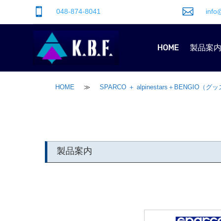


048-874-8041
info
HOME
製品案
HOME
≫
SPARCO ＋ alpinestars＋BENGIO（グ
製品案内