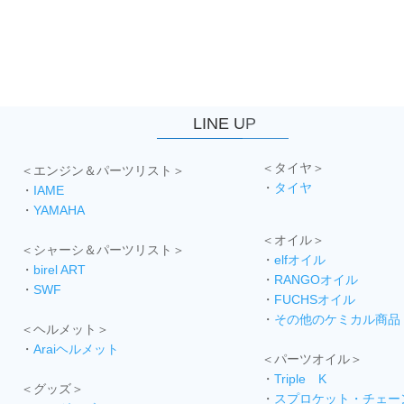
LINE UP
＜タイヤ＞
＜エンジン＆パーツリスト＞
・
タイヤ
・
IAME
・
YAMAHA
＜オイル＞
＜シャーシ＆パーツリスト＞
・
elfオイル
・
birel ART
・
RANGOオイル
・
SWF
・
FUCHSオイル
・
その他のケミカル商品
＜ヘルメット＞
・
Araiヘルメット
＜パーツオイル＞
・
Triple K
＜グッズ＞
・
スプロケット・チェー