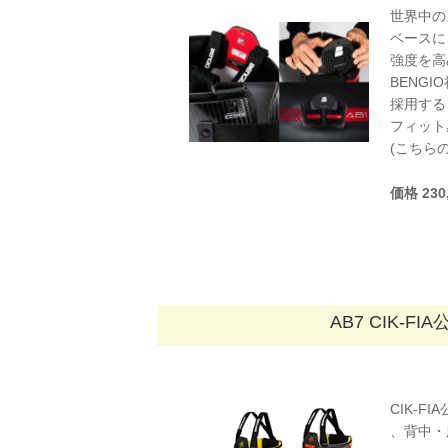
世界中の
ベースに
強度を高
BENGI
採用する
フィット
(こちら
価格 23
AB7 CIK-
CIK-F
、背中・