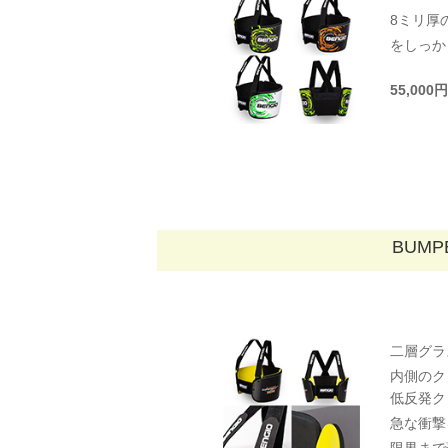
8ミリ厚
をしっか
55,00
BUMP
二層グラ
内側のク
低反発ク
急な衝撃
限界まで