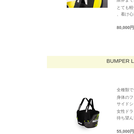
とても軽
、着け心
80,00
BUMPER 
全種類で
身体のフ
サイドシ
女性ドラ
待ち望ん
55,00